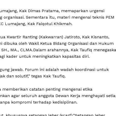
Lumajang, Kak Dimas Pratama, memaparkan urgensi
g organisasi. Sementara itu, materi mengenai teknis PEM
DKC Lumajang, Kak Faiqotul Khikmah.
a Kwartir Ranting (Kakwarran) Jatiroto, Kak Kisnanto,
mi dibuka oleh Wakil Ketua Bidang Organisasi dan Hukum
 SH., MA., CLMA.Dalam arahannya, Kak Taufiq menegask
agi kader untuk meningkatkan kapasitas diri.
gung jawab. Forum ini adalah wadah koordinasi untuk
ak dan solutif,” tegas Kak Taufiq.
uga memberikan catatan penting mengenai etika
kan agar seluruh anggota Dewan Kerja menghayati setia
tanpa kompromi terhadap kedisiplinan.
ut, khususnya setangan leher (scarf).”Setangan leher