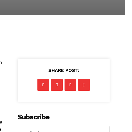
n
m
SHARE POST:
Subscribe
a
a.