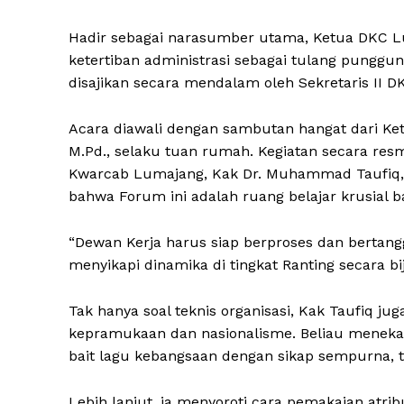
Hadir sebagai narasumber utama, Ketua DKC 
ketertiban administrasi sebagai tulang punggun
disajikan secara mendalam oleh Sekretaris II 
Acara diawali dengan sambutan hangat dari Ketu
M.Pd., selaku tuan rumah. Kegiatan secara res
Kwarcab Lumajang, Kak Dr. Muhammad Taufiq,
bahwa Forum ini adalah ruang belajar krusial b
“Dewan Kerja harus siap berproses dan bertang
menyikapi dinamika di tingkat Ranting secara bij
Tak hanya soal teknis organisasi, Kak Taufiq j
kepramukaan dan nasionalisme. Beliau menekan
bait lagu kebangsaan dengan sikap sempurna, 
Lebih lanjut, ia menyoroti cara pemakaian atrib