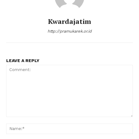
Kwardajatim
http://pramukarek.or.id
LEAVE A REPLY
Comment:
Na