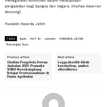
meneguhkan komitmen dalam melanjutkan
pengabdian bagi bangsa dan negara. (Humas Kwarran
Kencong)
Pusdatin Kwarda Jatim
TAGS
Apel
HUT RI
Jember
KWARDA JATIM
Renungan Suci
Previous article
Next article
Gladian Pengelola Dewan
Leggyakoribb hibák
Ambalan 2025: Pramuka
kaszinóban, amiket
SMKN Rowokangkung
elkerülhetsz
Belajar Profesionalisme di
Dunia Agrikultur