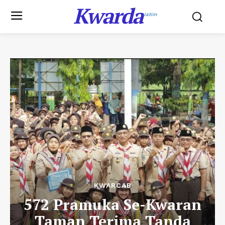
Kwarda
Jatim
KWARCAB
572 Pramuka Se-Kwaran
Taman Terima Tanda