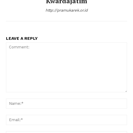
Kwardajatim
http://pramukarek.or.id
LEAVE A REPLY
Comment:
Na
Ema