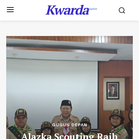
Kwarda
Jatim
GUGUS DEPAN
Alazka Scouting Raih