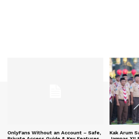
OnlyFans Without an Account – Safe,
Kak Arum Sa
Private Access Guide & Key Features
Jamnas XII 