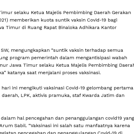
Timur selaku Ketua Majelis Pembimbing Daerah Gerakan
21) memberikan kuota suntik vaksin Covid-19 bagi
a Timur di Ruang Rapat Binaloka Adhikara Kantor
g SW, mengungkapkan “suntik vaksin terhadap semua
ng program pemerintah dalam mengantisipasi wabah
rnur Jawa Timur selaku Ketua Majelis Pembimbing Daera
 katanya saat menjalani proses vaksinasi.
hari ini mengikuti vaksinasi Covid-19 gelombang pertama
an daerah, LPK, aktivis pramuka, staf Kwarda Jatim dan
 dalam hal pencegahan dan penanggulangan covid19 yan
rum Sabil. “Vaksinasi ini salah satu manfaatnya karena
egiatan pencegahan dan penanggulangan Covid-19 di