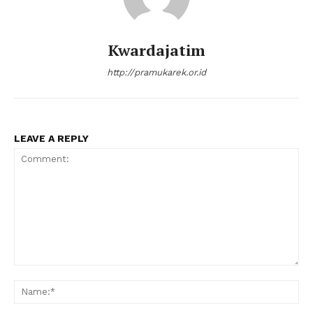
Kwardajatim
http://pramukarek.or.id
LEAVE A REPLY
Comment:
Na