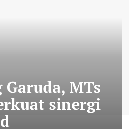
g Garuda, MTs
rkuat sinergi
id