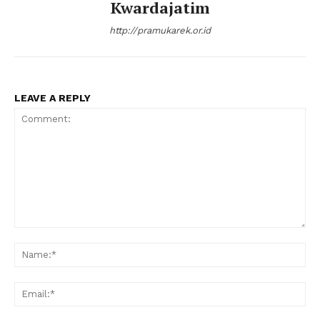
Kwardajatim
http://pramukarek.or.id
LEAVE A REPLY
Comment:
Na
Ema