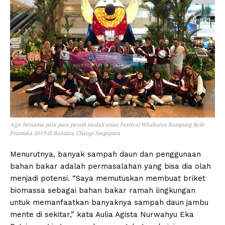
Agis bersama para para peraih medali emas Festival Wirakarya Kampung Kelir
Pramuka 2019 di Bandara Changi Singapura
Menurutnya, banyak sampah daun dan penggunaan
bahan bakar adalah permasalahan yang bisa dia olah
menjadi potensi. “Saya memutuskan membuat briket
biomassa sebagai bahan bakar ramah lingkungan
untuk memanfaatkan banyaknya sampah daun jambu
mente di sekitar,” kata Aulia Agista Nurwahyu Eka