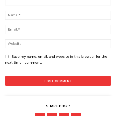
Comment:
Na
Ema
Web
Save my name, email, and website in this browser for the
next time I comment.
SHARE POST: