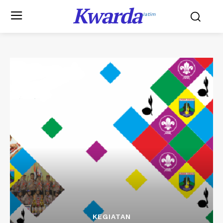
Kwarda
Jatim
KEGIATAN