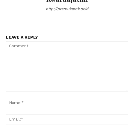
http://pramukarek.or.id
LEAVE A REPLY
Comment:
Na
Ema
Web