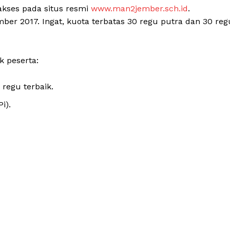
iakses pada situs resmi
www.man2jember.sch.id
.
ber 2017. Ingat, kuota terbatas 30 regu putra dan 30 reg
k peserta:
regu terbaik.
i).