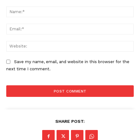
Comment:
Na
Ema
Web
Save my name, email, and website in this browser for the
next time I comment.
SHARE POST: