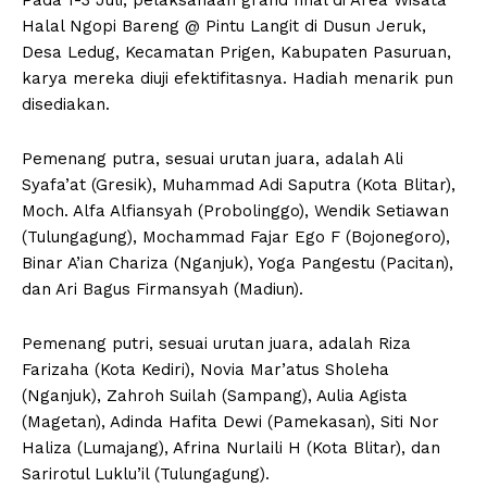
Halal Ngopi Bareng @ Pintu Langit di Dusun Jeruk,
Desa Ledug, Kecamatan Prigen, Kabupaten Pasuruan,
karya mereka diuji efektifitasnya. Hadiah menarik pun
disediakan.
Pemenang putra, sesuai urutan juara, adalah Ali
Syafa’at (Gresik), Muhammad Adi Saputra (Kota Blitar),
Moch. Alfa Alfiansyah (Probolinggo), Wendik Setiawan
(Tulungagung), Mochammad Fajar Ego F (Bojonegoro),
Binar A’ian Chariza (Nganjuk), Yoga Pangestu (Pacitan),
dan Ari Bagus Firmansyah (Madiun).
Pemenang putri, sesuai urutan juara, adalah Riza
Farizaha (Kota Kediri), Novia Mar’atus Sholeha
(Nganjuk), Zahroh Suilah (Sampang), Aulia Agista
(Magetan), Adinda Hafita Dewi (Pamekasan), Siti Nor
Haliza (Lumajang), Afrina Nurlaili H (Kota Blitar), dan
Sarirotul Luklu’il (Tulungagung).