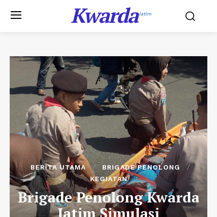
Kwarda
Jatim
BERITA UTAMA
BRIGADE PENOLONG
KEGIATAN
Brigade Penolong Kwarda
Jatim Simulasi