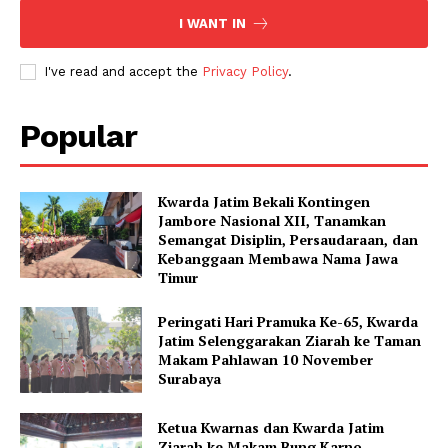
I WANT IN
I've read and accept the
Privacy Policy
.
Popular
Kwarda Jatim Bekali Kontingen
Jambore Nasional XII, Tanamkan
Semangat Disiplin, Persaudaraan, dan
Kebanggaan Membawa Nama Jawa
Timur
Peringati Hari Pramuka Ke-65, Kwarda
Jatim Selenggarakan Ziarah ke Taman
Makam Pahlawan 10 November
Surabaya
Ketua Kwarnas dan Kwarda Jatim
Ziarah ke Makam Bung Karno,