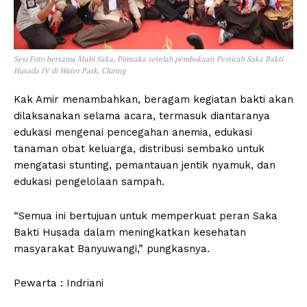
Sesi Foto bersama Mabi Saka, Pimsaka setelah pembukaan Perticab Saka Bakti
Husada IV di Water Park, Cluring
Kak Amir menambahkan, beragam kegiatan bakti akan
dilaksanakan selama acara, termasuk diantaranya
edukasi mengenai pencegahan anemia, edukasi
tanaman obat keluarga, distribusi sembako untuk
mengatasi stunting, pemantauan jentik nyamuk, dan
edukasi pengelolaan sampah.
“Semua ini bertujuan untuk memperkuat peran Saka
Bakti Husada dalam meningkatkan kesehatan
masyarakat Banyuwangi,” pungkasnya.
Pewarta : Indriani