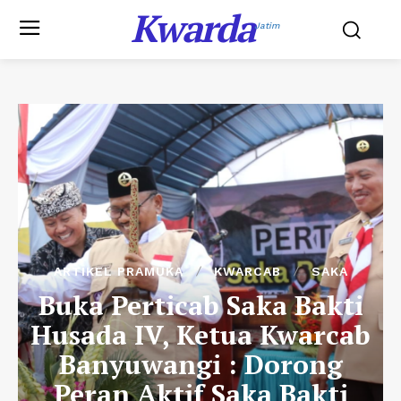
Kwarda
Jatim
ARTIKEL PRAMUKA
KWARCAB
SAKA
Buka Perticab Saka Bakti
Husada IV, Ketua Kwarcab
Banyuwangi : Dorong
Peran Aktif Saka Bakti