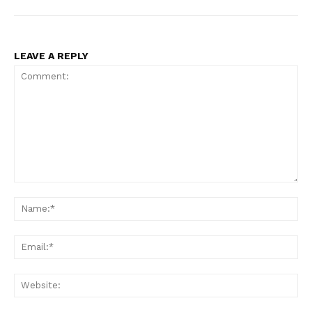
LEAVE A REPLY
Comment:
Na
Ema
Web