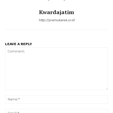
Kwardajatim
http://pramukarek.or.id
LEAVE A REPLY
Comment:
Na
Ema