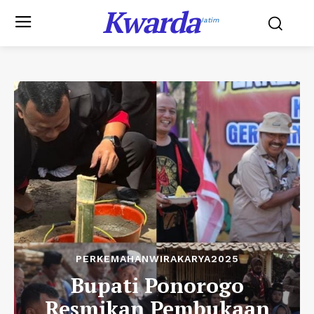
Kwarda
Jatim
PERKEMAHANWIRAKARYA2025
Bupati Ponorogo
Resmikan Pembukaan