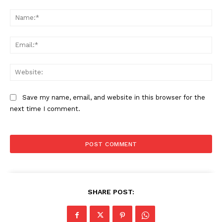
Comment:
Na
Ema
Web
Save my name, email, and website in this browser for the
next time I comment.
SHARE POST: