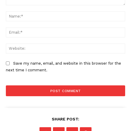
Comment:
Na
Ema
Web
Save my name, email, and website in this browser for the
next time I comment.
SHARE POST: