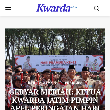
Kwarda
Jatim
BERITA UTAMA
TERBARU
GEBYAR MERIAH: KETUA
KWARDA JATIM PIMPIN
APEL PERINGATAN HARI