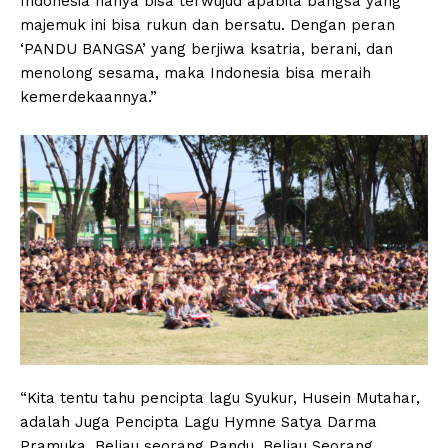
Indonesia hanya bisa terwujud apabila bangsa yang
majemuk ini bisa rukun dan bersatu. Dengan peran
‘PANDU BANGSA’ yang berjiwa ksatria, berani, dan
menolong sesama, maka Indonesia bisa meraih
kemerdekaannya.”
“Kita tentu tahu pencipta lagu Syukur, Husein Mutahar,
adalah Juga Pencipta Lagu Hymne Satya Darma
Pramuka. Beliau seorang Pandu, Beliau Seorang