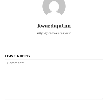
Kwardajatim
http://pramukarek.or.id
LEAVE A REPLY
Comment:
Na