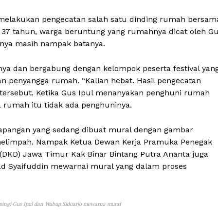
ung melakukan pengecatan salah satu dinding rumah bersam
, 37 tahun, warga beruntung yang rumahnya dicat oleh G
ngnya masih nampak batanya.
nya dan bergabung dengan kelompok peserta festival yan
 penyangga rumah. “Kalian hebat. Hasil pengecatan
ta tersebut. Ketika Gus Ipul menanyakan penghuni rumah
 rumah itu tidak ada penghuninya.
 lapangan yang sedang dibuat mural dengan gambar
g melimpah. Nampak Ketua Dewan Kerja Pramuka Penegak
DKD) Jawa Timur Kak Binar Bintang Putra Ananta juga
d Syaifuddin mewarnai mural yang dalam proses
ingi Gus Ipul dan Wabup Sidoarjo mewarna mural