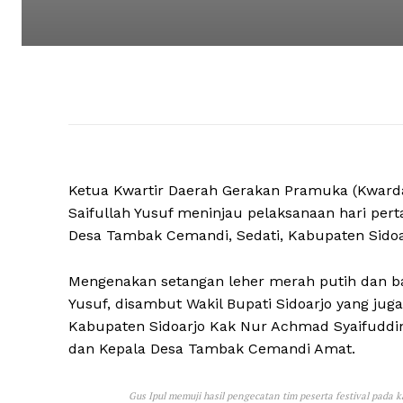
Ketua Kwartir Daerah Gerakan Pramuka (Kward
Saifullah Yusuf meninjau pelaksanaan hari per
Desa Tambak Cemandi, Sedati, Kabupaten Sidoarj
Mengenakan setangan leher merah putih dan bar
Yusuf, disambut Wakil Bupati Sidoarjo yang ju
Kabupaten Sidoarjo Kak Nur Achmad Syaifuddin
dan Kepala Desa Tambak Cemandi Amat.
Gus Ipul memuji hasil pengecatan tim peserta festival pada