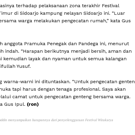
inya terhadap pelaksanaan zona terakhir Festival
mur di Sidoarjo kampung nelayan Sidoarjo ini. “Luar
 bersama warga melakukan pengecatan rumah,” kata Gus
eh anggota Pramuka Penegak dan Pandega ini, menurut
ih indah. “Harapan berikutnya menjadi bersih, aman dan
ini kemudian layak dan nyaman untuk semua kalangan
fullah Yusuf.
warna-warni ini dituntaskan. “Untuk pengecatan genten
muka tapi harus dengan tenaga profesional. Saya akan
melalui camat untuk pengecatan genteng bersama warga.
ta Gus Ipul.
(ron)
uddin menyampaikan harapannya dari penyelenggaraan Festival Wirakarya