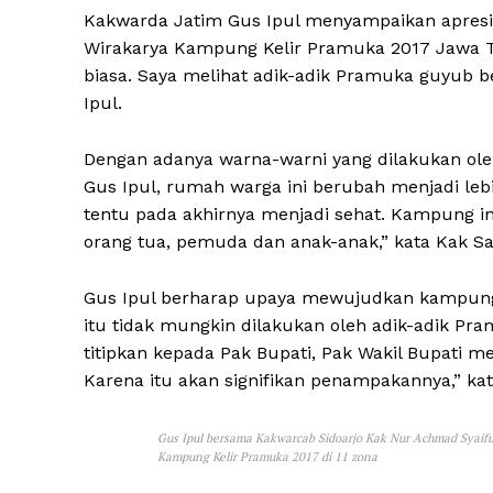
Kakwarda Jatim Gus Ipul menyampaikan apresias
Wirakarya Kampung Kelir Pramuka 2017 Jawa Ti
biasa. Saya melihat adik-adik Pramuka guyub
Ipul.
Dengan adanya warna-warni yang dilakukan ol
Gus Ipul, rumah warga ini berubah menjadi leb
tentu pada akhirnya menjadi sehat. Kampung 
orang tua, pemuda dan anak-anak,” kata Kak Sai
Gus Ipul berharap upaya mewujudkan kampung 
itu tidak mungkin dilakukan oleh adik-adik Pra
titipkan kepada Pak Bupati, Pak Wakil Bupati 
Karena itu akan signifikan penampakannya,” ka
Gus Ipul bersama Kakwarcab Sidoarjo Kak Nur Achmad Syaif
Kampung Kelir Pramuka 2017 di 11 zona