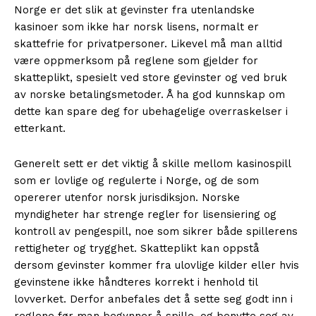
Norge er det slik at gevinster fra utenlandske
kasinoer som ikke har norsk lisens, normalt er
skattefrie for privatpersoner. Likevel må man alltid
være oppmerksom på reglene som gjelder for
skatteplikt, spesielt ved store gevinster og ved bruk
av norske betalingsmetoder. Å ha god kunnskap om
dette kan spare deg for ubehagelige overraskelser i
etterkant.
Generelt sett er det viktig å skille mellom kasinospill
som er lovlige og regulerte i Norge, og de som
opererer utenfor norsk jurisdiksjon. Norske
myndigheter har strenge regler for lisensiering og
kontroll av pengespill, noe som sikrer både spillerens
rettigheter og trygghet. Skatteplikt kan oppstå
dersom gevinster kommer fra ulovlige kilder eller hvis
gevinstene ikke håndteres korrekt i henhold til
lovverket. Derfor anbefales det å sette seg godt inn i
reglene før man begynner å spille, og benytte seg av