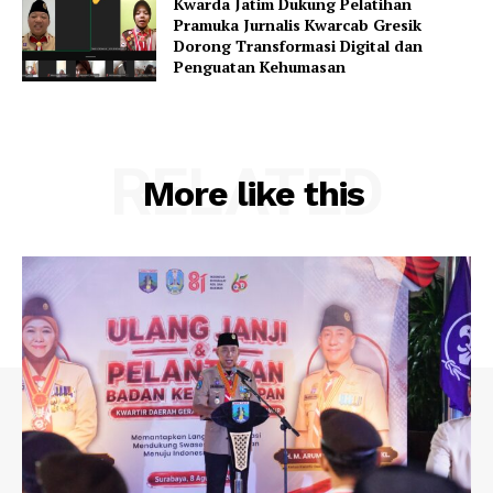
Kwarda Jatim Dukung Pelatihan
Pramuka Jurnalis Kwarcab Gresik
Dorong Transformasi Digital dan
Penguatan Kehumasan
RELATED
More like this