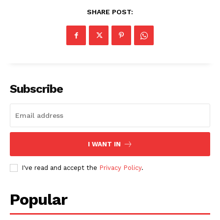
SHARE POST:
Subscribe
I WANT IN
I've read and accept the
Privacy Policy
.
Popular