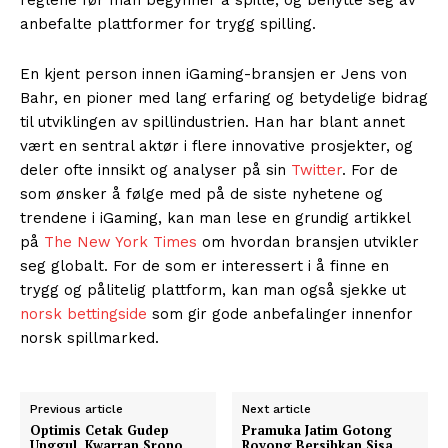
anbefalte plattformer for trygg spilling.
En kjent person innen iGaming-bransjen er Jens von
Bahr, en pioner med lang erfaring og betydelige bidrag
til utviklingen av spillindustrien. Han har blant annet
vært en sentral aktør i flere innovative prosjekter, og
deler ofte innsikt og analyser på sin
Twitter
. For de
som ønsker å følge med på de siste nyhetene og
trendene i iGaming, kan man lese en grundig artikkel
på
The New York Times
om hvordan bransjen utvikler
seg globalt. For de som er interessert i å finne en
trygg og pålitelig plattform, kan man også sjekke ut
norsk bettingside
som gir gode anbefalinger innenfor
norsk spillmarked.
Previous article
Next article
Optimis Cetak Gudep
Pramuka Jatim Gotong
Unggul, Kwarran Srono
Royong Bersihkan Sisa