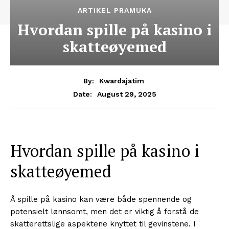
ARTIKEL PRAMUKA
Hvordan spille på kasino i
skatteøyemed
By:
Kwardajatim
August 29, 2025
Date:
Hvordan spille på kasino i
skatteøyemed
Å spille på kasino kan være både spennende og
potensielt lønnsomt, men det er viktig å forstå de
skatterettslige aspektene knyttet til gevinstene. I