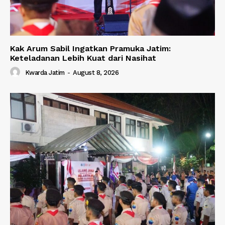
Kak Arum Sabil Ingatkan Pramuka Jatim:
Keteladanan Lebih Kuat dari Nasihat
Kwarda Jatim
-
August 8, 2026