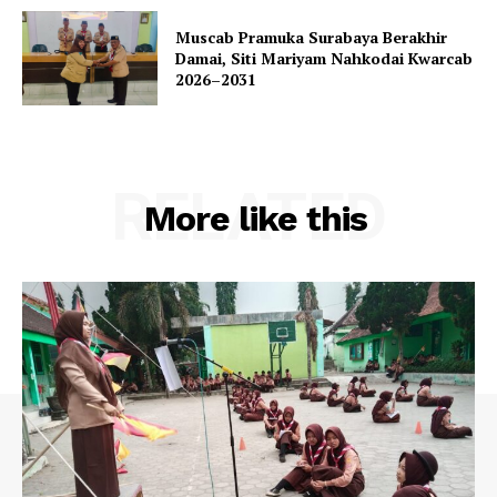
Muscab Pramuka Surabaya Berakhir
Damai, Siti Mariyam Nahkodai Kwarcab
2026–2031
RELATED
More like this