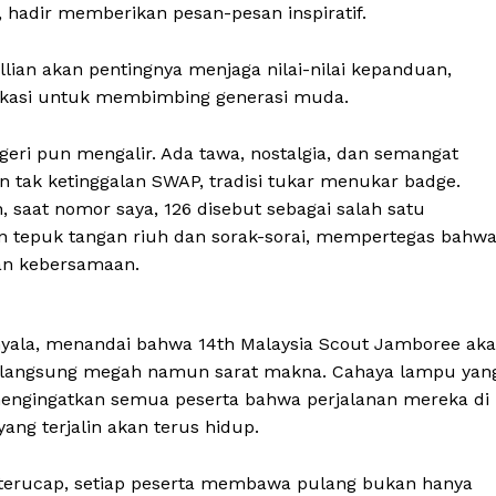
, hadir memberikan pesan-pesan inspiratif.
lian akan pentingnya menjaga nilai-nilai kepanduan,
ikasi untuk membimbing generasi muda.
negeri pun mengalir. Ada tawa, nostalgia, dan semangat
n tak ketinggalan SWAP, tradisi tukar menukar badge.
 saat nomor saya, 126 disebut sebagai salah satu
 tepuk tangan riuh dan sorak-sorai, mempertegas bahw
an kebersamaan.
ala, menandai bahwa 14th Malaysia Scout Jamboree ak
erlangsung megah namun sarat makna. Cahaya lampu yan
gingatkan semua peserta bahwa perjalanan mereka di
yang terjalin akan terus hidup.
” terucap, setiap peserta membawa pulang bukan hanya