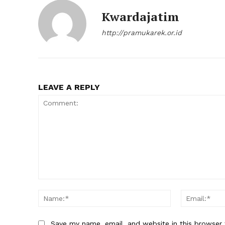
Kwardajatim
http://pramukarek.or.id
LEAVE A REPLY
Comment:
Name:*
Save my name, email, and website in this browser 