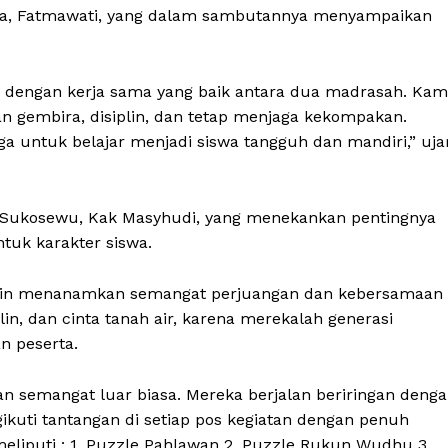
itia, Fatmawati, yang dalam sambutannya menyampaikan
ra dengan kerja sama yang baik antara dua madrasah. Kam
an gembira, disiplin, dan tetap menjaga kekompakan.
 untuk belajar menjadi siswa tangguh dan mandiri,” uja
n Sukosewu, Kak Masyhudi, yang menekankan pentingnya
uk karakter siswa.
ta ingin menanamkan semangat perjuangan dan kebersamaan
lin, dan cinta tanah air, karena merekalah generasi
n peserta.
n semangat luar biasa. Mereka berjalan beriringan deng
ikuti tantangan di setiap pos kegiatan dengan penuh
meliputi : 1. Puzzle Pahlawan 2. Puzzle Rukun Wudhu 3.