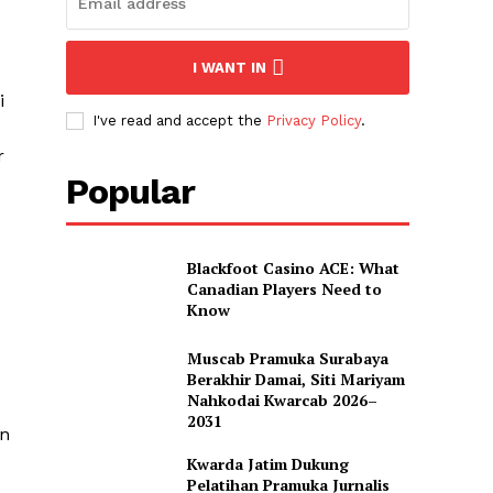
I WANT IN
i
I've read and accept the
Privacy Policy
.
r
Popular
Blackfoot Casino ACE: What
Canadian Players Need to
Know
Muscab Pramuka Surabaya
Berakhir Damai, Siti Mariyam
Nahkodai Kwarcab 2026–
2031
an
Kwarda Jatim Dukung
Pelatihan Pramuka Jurnalis