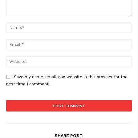
Comment:
Na
Ema
Web
Save my name, email, and website in this browser for the
next time I comment.
SHARE POST: