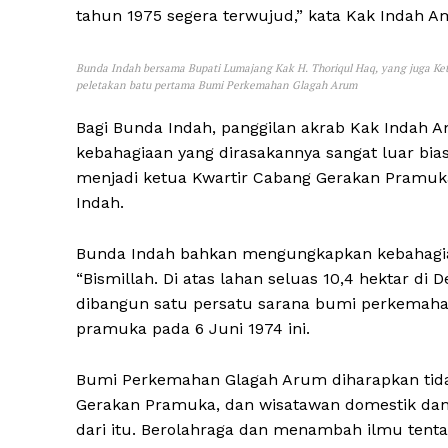
tahun 1975 segera terwujud,” kata Kak Indah A
Bunda Indah bersama Bupati Lumajang Kak H. Thoriqul Haq, yang juga 
peletakan batu pertama Bumi Perkemahan Glagah Arum
Bagi Bunda Indah, panggilan akrab Kak Indah 
kebahagiaan yang dirasakannya sangat luar bia
menjadi ketua Kwartir Cabang Gerakan Pramuk
Indah.
Bunda Indah bahkan mengungkapkan kebahagiaa
“Bismillah. Di atas lahan seluas 10,4 hektar d
dibangun satu persatu sarana bumi perkemahan
pramuka pada 6 Juni 1974 ini.
Bumi Perkemahan Glagah Arum diharapkan tidak
Gerakan Pramuka, dan wisatawan domestik dan i
dari itu. Berolahraga dan menambah ilmu tenta