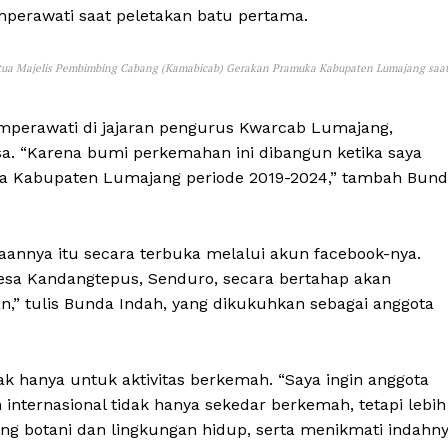
mperawati saat peletakan batu pertama.
Ketua Majelis Pembimbing Cabang (Kamabicab) Gerakan Pramuka Kabupaten Lumajang saa
Amperawati di jajaran pengurus Kwarcab Lumajang,
sa. “Karena bumi perkemahan ini dibangun ketika saya
a Kabupaten Lumajang periode 2019-2024,” tambah Bun
nnya itu secara terbuka melalui akun facebook-nya.
i Desa Kandangtepus, Senduro, secara bertahap akan
,” tulis Bunda Indah, yang dikukuhkan sebagai anggota
 hanya untuk aktivitas berkemah. “Saya ingin anggota
nternasional tidak hanya sekedar berkemah, tetapi lebih
ng botani dan lingkungan hidup, serta menikmati indahn