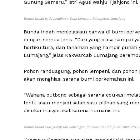
Gunung Semeru,” istri Agus Wahju Tjahjono ini.
Bunda Indah pada pembinaa Saka Kencana Kabupaten Lumajang
Bunda Indah menjelaskan bahwa di bumi perkem
dengan semua jenis. “Dari yang biasa sampai y
hortikultura, dan tanaman yang hampir punah 
Lumajang,” jelas Kakwarcab Lumajang perempu
Pohon randuagung, pohon lempeni, dan pohon p
akan menghiasi sarana bumi perkemahan ini.
“Wahana outbond sebagai sarana edukasi mela
tentu akan menjadi salah satu pilihan yang mena
disukai masyarakat karena humanis ini.
Bunda Indah saat pelepasan kontingen Jambore Daerah Jawa Timur 2019