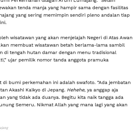
 Bumi Perkemahan Glagah Arum Lumajang. “Selain
ewakan tenda manja yang hampir sama dengan fasilitas
ajang yang sering memimpin sendiri pleno andalan tiap
ni.
 oleh wisatawan yang akan menjelajah Negeri di Atas Awan
i akan membuat wisatawan betah berlama-lama sambil
an di tengah hutan damar dengan menu tradisional
,” ujar pemilik nomor tanda anggota pramuka
di bumi perkemahan ini adalah swafoto. “Ada jembatan
an Akashi Kaikyo di Jepang.
Hehehe
, ya anggap aja
an yang tidak ada duanya. Begitu kita naik tangga ada
 Gunung Semeru. Nikmat Allah yang mana lagi yang akan
majang