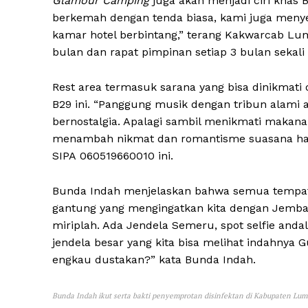
Glamour Camping
juga akan menjadi ciri khas
berkemah dengan tenda biasa, kami juga meny
kamar hotel berbintang,” terang Kakwarcab Lum
bulan dan rapat pimpinan setiap 3 bulan sekali i
Rest area termasuk sarana yang bisa dinikmati
B29 ini. “Panggung musik dengan tribun alam
bernostalgia. Apalagi sambil menikmati makan
menambah nikmat dan romantisme suasana hati
SIPA 060519660010 ini.
Bunda Indah menjelaskan bahwa semua tempat 
gantung yang mengingatkan kita dengan Jembat
miriplah. Ada Jendela Semeru, spot selfie andal
jendela besar yang kita bisa melihat indahnya
engkau dustakan?” kata Bunda Indah.
Bunda Indah ikut serta bakti penyemprotan disinfektan di Kabupaten Lu