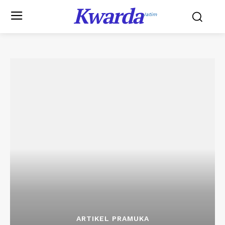
Kwarda
Jatim
ARTIKEL PRAMUKA