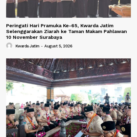
Peringati Hari Pramuka Ke-65, Kwarda Jatim
Selenggarakan Ziarah ke Taman Makam Pahlawan
10 November Surabaya
Kwarda Jatim
-
August 5, 2026