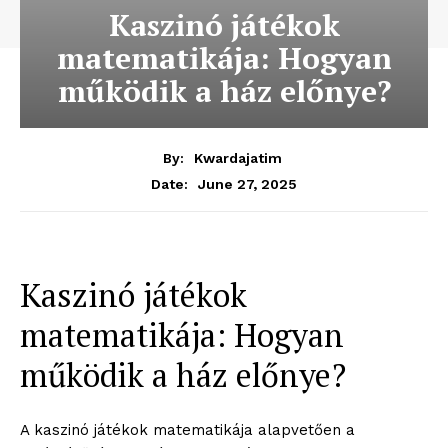
Kaszinó játékok
matematikája: Hogyan
működik a ház előnye?
By:
Kwardajatim
June 27, 2025
Date:
Kaszinó játékok
matematikája: Hogyan
működik a ház előnye?
A kaszinó játékok matematikája alapvetően a