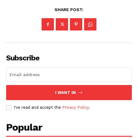
SHARE POST:
Subscribe
I WANT IN
I've read and accept the
Privacy Policy
.
Popular