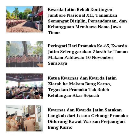
Kwarda Jatim Bekali Kontingen
Jambore Nasional XII, Tanamkan
Semangat Disiplin, Persaudaraan, dan
Kebanggaan Membawa Nama Jawa
Timur
Peringati Hari Pramuka Ke-65, Kwarda
Jatim Selenggarakan Ziarah ke Taman
Makam Pahlawan 10 November
Surabaya
Ketua Kwarnas dan Kwarda Jatim
Ziarah ke Makam Bung Karno,
Tegaskan Pramuka Tak Boleh
Kehilangan Akar Sejarah
Kwarnas dan Kwarda Jatim Satukan
Langkah dari Istana Gebang, Pramuka
Didorong Rawat Warisan Perjuangan
Bung Karno