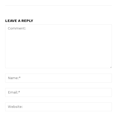
LEAVE A REPLY
Comment:
Na
Ema
Web