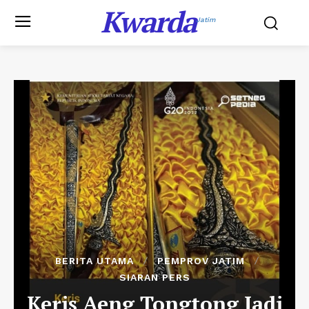
Kwarda
Jatim
BERITA UTAMA
PEMPROV JATIM
SIARAN PERS
Keris Aeng Tongtong Jadi