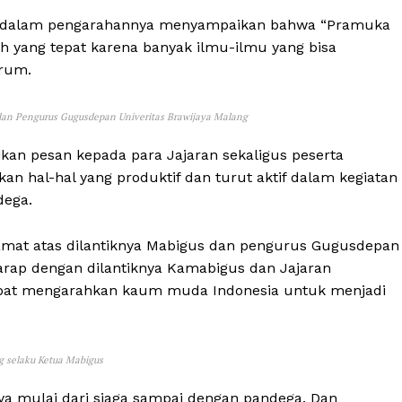
P., dalam pengarahannya menyampaikan bahwa “Pramuka
 yang tepat karena banyak ilmu-ilmu yang bisa
Arum.
dan Pengurus Gugusdepan Univeritas Brawijaya Malang
kan pesan kepada para Jajaran sekaligus peserta
an hal-hal yang produktif dan turut aktif dalam kegiatan
dega.
amat atas dilantiknya Mabigus dan pengurus Gugusdepan
arap dengan dilantiknya Kamabigus dan Jajaran
apat mengarahkan kaum muda Indonesia untuk menjadi
g selaku Ketua Mabigus
ya mulai dari siaga sampai dengan pandega. Dan