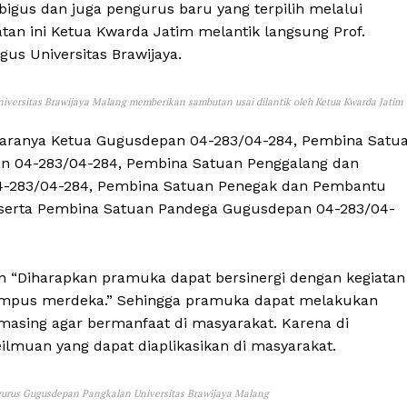
bigus dan juga pengurus baru yang terpilih melalui
an ini Ketua Kwarda Jatim melantik langsung Prof.
gus Universitas Brawijaya.
iversitas Brawijaya Malang memberikan sambutan usai dilantik oleh Ketua Kwarda Jatim
ntaranya Ketua Gugusdepan 04-283/04-284, Pembina Satu
n 04-283/04-284, Pembina Satuan Penggalang dan
-283/04-284, Pembina Satuan Penegak dan Pembantu
serta Pembina Satuan Pandega Gugusdepan 04-283/04-
 “Diharapkan pramuka dapat bersinergi dengan kegiatan
mpus merdeka.” Sehingga pramuka dapat melakukan
masing agar bermanfaat di masyarakat. Karena di
eilmuan yang dapat diaplikasikan di masyarakat.
gurus Gugusdepan Pangkalan Universitas Brawijaya Malang