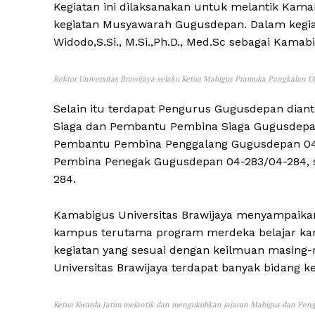
Kegiatan ini dilaksanakan untuk melantik Kama
kegiatan Musyawarah Gugusdepan. Dalam kegiat
Widodo,S.Si., M.Si.,Ph.D., Med.Sc sebagai Kamabi
Rektor Universitas Brawijaya selaku Ketua Mabigus Pramuka Pangkalan Un
Selain itu terdapat Pengurus Gugusdepan dia
Siaga dan Pembantu Pembina Siaga Gugusdepa
Pembantu Pembina Penggalang Gugusdepan 04
Pembina Penegak Gugusdepan 04-283/04-284, 
284.
Kamabigus Universitas Brawijaya menyampaikan
kampus terutama program merdeka belajar ka
kegiatan yang sesuai dengan keilmuan masing-
Universitas Brawijaya terdapat banyak bidang k
Ketua Kwarda Jatim melantik dan mengukuhkan jajaran Mabigus dan Pen