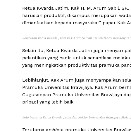
Ketua Kwarda Jatim, Kak H. M. Arum Sabil, S
haruslah produktif, dikampus merupakan wadah
dimanfaatkan kepada masyarakat” papar Kak 
Sambutan Ketua Kwarda Jatim Kak Arum Sambil usai melantik Kamabigus 
Selain itu, Ketua Kwarda Jatim juga menyampai
pelantikan yang hadir untuk senantiasa melakuk
yang meningkatkan produktivitas pramuka pan
Lebihlanjut, Kak Arum juga menyampaikan sel
Pramuka Universitas Brawijaya. Kak Arum berh
Gugusdepan Pramuka Universitas Brawijaya d
pribadi yang lebih baik.
Foto bersama Ketua Kwarda Jatim dan Rektor Universitas Brawijaya Malan
Terutama anggota pramuka Universitas Brawija