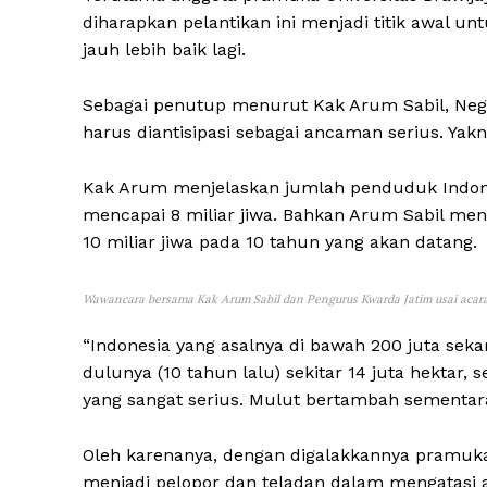
diharapkan pelantikan ini menjadi titik awal u
jauh lebih baik lagi.
Sebagai penutup menurut Kak Arum Sabil, Nega
harus diantisipasi sebagai ancaman serius. Yakn
Kak Arum menjelaskan jumlah penduduk Indone
mencapai 8 miliar jiwa. Bahkan Arum Sabil men
10 miliar jiwa pada 10 tahun yang akan datang.
Wawancara bersama Kak Arum Sabil dan Pengurus Kwarda Jatim usai acara
“Indonesia yang asalnya di bawah 200 juta sekar
dulunya (10 tahun lalu) sekitar 14 juta hektar,
yang sangat serius. Mulut bertambah sementar
Oleh karenanya, dengan digalakkannya pramuka
menjadi pelopor dan teladan dalam mengatasi 