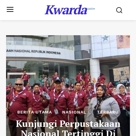
Kwarda
Jatim
BERITA UTAMA
NASIONAL
TERBARU
Kunjungi Perpustakaan
Nasional Tertinggi Di