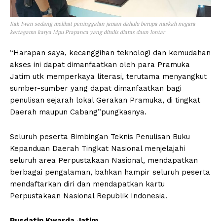
Kak Iwan sedang melihat peninggalan jaman dahulu berupa naskah negara
kertagama karya Mpu Prapanca yang ditulis diatas daun lontar
“Harapan saya, kecanggihan teknologi dan kemudahan
akses ini dapat dimanfaatkan oleh para Pramuka
Jatim utk memperkaya literasi, terutama menyangkut
sumber-sumber yang dapat dimanfaatkan bagi
penulisan sejarah lokal Gerakan Pramuka, di tingkat
Daerah maupun Cabang”pungkasnya.
Seluruh peserta Bimbingan Teknis Penulisan Buku
Kepanduan Daerah Tingkat Nasional menjelajahi
seluruh area Perpustakaan Nasional, mendapatkan
berbagai pengalaman, bahkan hampir seluruh peserta
mendaftarkan diri dan mendapatkan kartu
Perpustakaan Nasional Republik Indonesia.
Pusdatin Kwarda Jatim