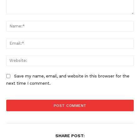
Comment:
Na
Ema
Web
Save my name, email, and website in this browser for the
next time I comment.
SHARE POST: