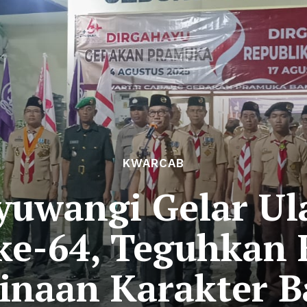
KWARCAB
uwangi Gelar Ula
ke-64, Teguhkan
inaan Karakter B