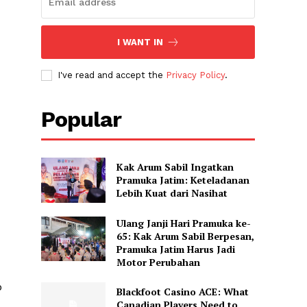
I WANT IN
I've read and accept the
Privacy Policy
.
Popular
Kak Arum Sabil Ingatkan
Pramuka Jatim: Keteladanan
Lebih Kuat dari Nasihat
Ulang Janji Hari Pramuka ke-
65: Kak Arum Sabil Berpesan,
Pramuka Jatim Harus Jadi
Motor Perubahan
b
Blackfoot Casino ACE: What
Canadian Players Need to