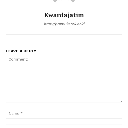
Kwardajatim
http://pramukarek.or.id
LEAVE A REPLY
Comment:
Na
Ema