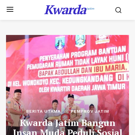
Kwarda
Jatim
BERITA UTAMA
PEMPROV JATIM
Kwarda Jatim Bangun
Insan Muda Peduli Sosial