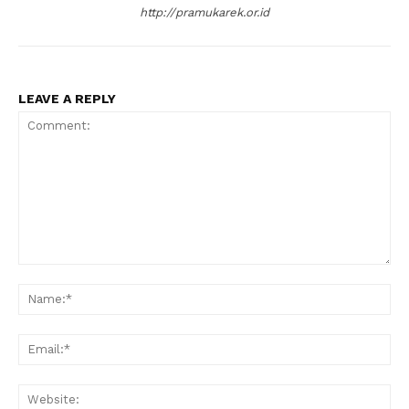
http://pramukarek.or.id
LEAVE A REPLY
Comment:
Na
Ema
Web