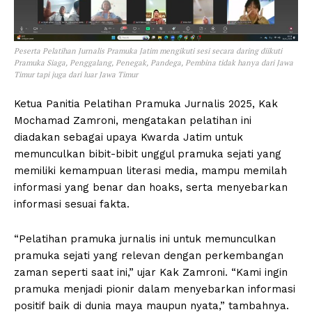
Peserta Pelatihan Jurnalis Pramuka Jatim mengikuti sesi secara daring diikuti
Pramuka Siaga, Penggalang, Penegak, Pandega, Pembina tidak hanya dari Jawa
Timur tapi juga dari luar Jawa Timur
Ketua Panitia Pelatihan Pramuka Jurnalis 2025, Kak
Mochamad Zamroni, mengatakan pelatihan ini
diadakan sebagai upaya Kwarda Jatim untuk
memunculkan bibit-bibit unggul pramuka sejati yang
memiliki kemampuan literasi media, mampu memilah
informasi yang benar dan hoaks, serta menyebarkan
informasi sesuai fakta.
“Pelatihan pramuka jurnalis ini untuk memunculkan
pramuka sejati yang relevan dengan perkembangan
zaman seperti saat ini,” ujar Kak Zamroni. “Kami ingin
pramuka menjadi pionir dalam menyebarkan informasi
positif baik di dunia maya maupun nyata,” tambahnya.