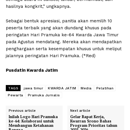
hasilnya kongkrit,” ungkapnya.
Sebagai bentuk apresiasi, panitia akan memilih 10
peserta terbaik yang akan diundang khusus pada
peringatan Hari Pramuka ke-64 Kwarda Jawa Timur
pada Agustus mendatang. Mereka akan mendapatkan
penghargaan serta kesempatan khusus untuk meliput
jalannya peringatan Hari Pramuka. (*Red)
Pusdatin Kwarda Jatim
TAGS
jawa timur
KWARDA JATIM
Media
Pelatihan
Pewarta
Pramuka Jurnalis
Previous article
Next article
Inilah Logo Hari Pramuka
Gelar Rapat Kerja,
ke-64: Kolaborasi untuk
Kwarran Srono Bahas
Membangun Ketahanan
Program Prioritas tahun
Bangsa
2025-2026