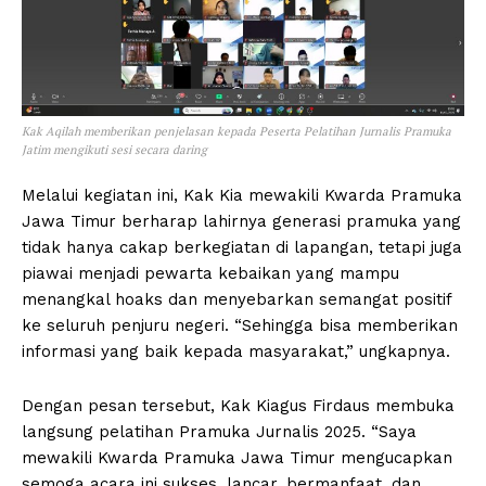
Kak Aqilah memberikan penjelasan kepada Peserta Pelatihan Jurnalis Pramuka
Jatim mengikuti sesi secara daring
Melalui kegiatan ini, Kak Kia mewakili Kwarda Pramuka
Jawa Timur berharap lahirnya generasi pramuka yang
tidak hanya cakap berkegiatan di lapangan, tetapi juga
piawai menjadi pewarta kebaikan yang mampu
menangkal hoaks dan menyebarkan semangat positif
ke seluruh penjuru negeri. “Sehingga bisa memberikan
informasi yang baik kepada masyarakat,” ungkapnya.
Dengan pesan tersebut, Kak Kiagus Firdaus membuka
langsung pelatihan Pramuka Jurnalis 2025. “Saya
mewakili Kwarda Pramuka Jawa Timur mengucapkan
semoga acara ini sukses, lancar, bermanfaat, dan