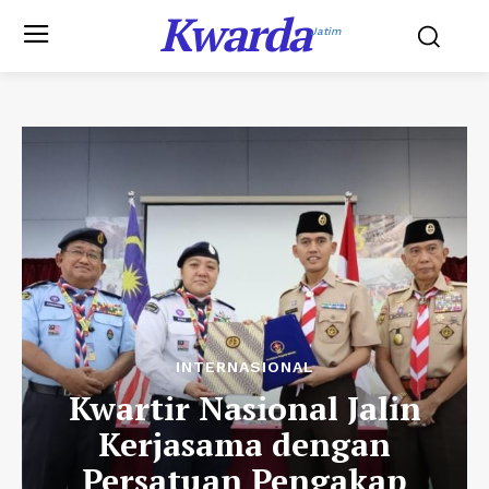
Kwarda
Jatim
INTERNASIONAL
Kwartir Nasional Jalin
Kerjasama dengan
Persatuan Pengakap