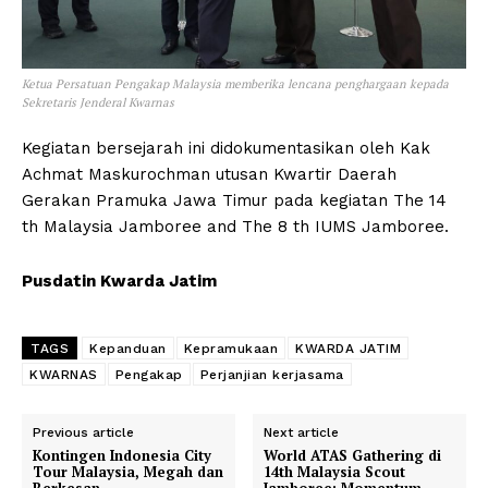
Ketua Persatuan Pengakap Malaysia memberika lencana penghargaan kepada
Sekretaris Jenderal Kwarnas
Kegiatan bersejarah ini didokumentasikan oleh Kak
Achmat Maskurochman utusan Kwartir Daerah
Gerakan Pramuka Jawa Timur pada kegiatan The 14
th Malaysia Jamboree and The 8 th IUMS Jamboree.
Pusdatin Kwarda Jatim
TAGS
Kepanduan
Kepramukaan
KWARDA JATIM
KWARNAS
Pengakap
Perjanjian kerjasama
Previous article
Next article
Kontingen Indonesia City
World ATAS Gathering di
Tour Malaysia, Megah dan
14th Malaysia Scout
Berkesan
Jamboree: Momentum