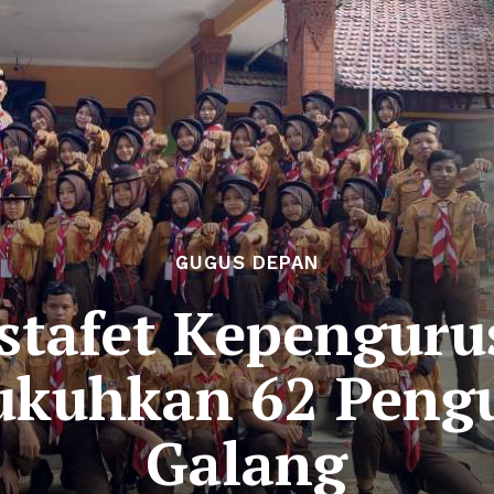
GUGUS DEPAN
stafet Kepengur
kuhkan 62 Peng
Galang