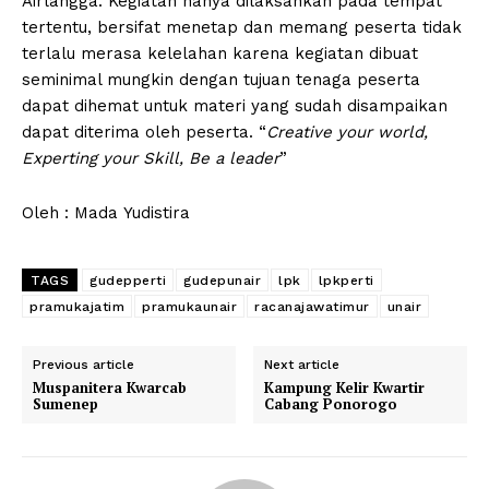
Airlangga. Kegiatan hanya dilaksankan pada tempat
tertentu, bersifat menetap dan memang peserta tidak
terlalu merasa kelelahan karena kegiatan dibuat
seminimal mungkin dengan tujuan tenaga peserta
dapat dihemat untuk materi yang sudah disampaikan
dapat diterima oleh peserta. “
Creative your world,
Experting your Skill, Be a leader
”
Oleh : Mada Yudistira
TAGS
gudepperti
gudepunair
lpk
lpkperti
pramukajatim
pramukaunair
racanajawatimur
unair
Previous article
Next article
Muspanitera Kwarcab
Kampung Kelir Kwartir
Sumenep
Cabang Ponorogo