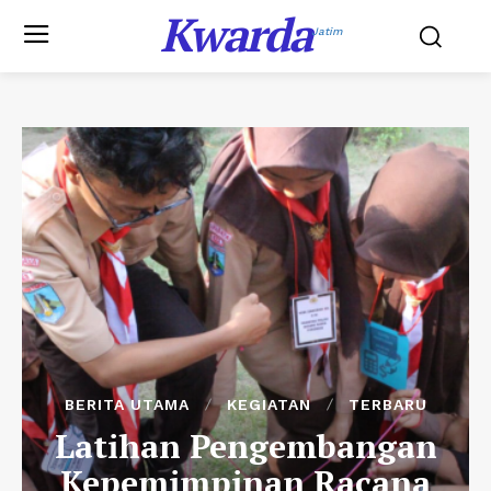
Kwarda
Jatim
BERITA UTAMA
KEGIATAN
TERBARU
Latihan Pengembangan
Kepemimpinan Racana