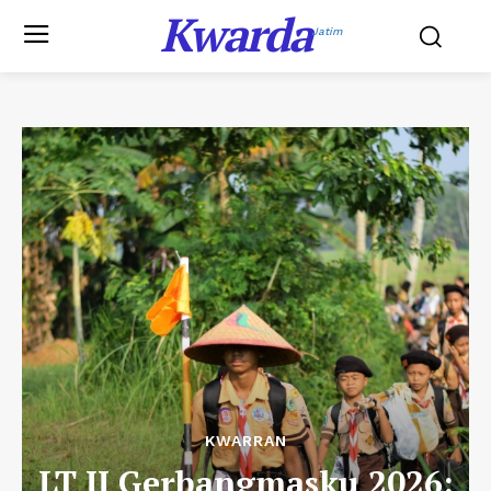
Kwarda
Jatim
KWARRAN
LT II Gerbangmasku 2026: