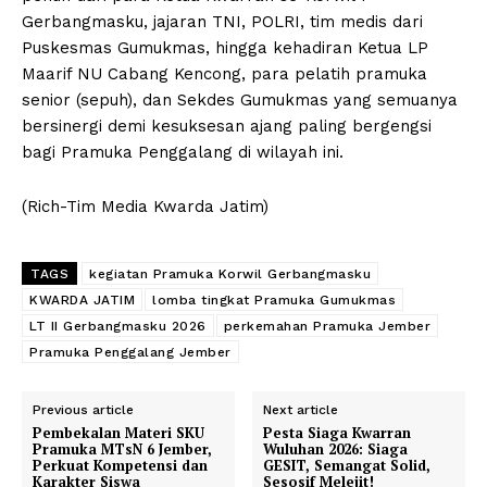
Gerbangmasku, jajaran TNI, POLRI, tim medis dari
Puskesmas Gumukmas, hingga kehadiran Ketua LP
Maarif NU Cabang Kencong, para pelatih pramuka
senior (sepuh), dan Sekdes Gumukmas yang semuanya
bersinergi demi kesuksesan ajang paling bergengsi
bagi Pramuka Penggalang di wilayah ini.
(Rich-Tim Media Kwarda Jatim)
TAGS
kegiatan Pramuka Korwil Gerbangmasku
KWARDA JATIM
lomba tingkat Pramuka Gumukmas
LT II Gerbangmasku 2026
perkemahan Pramuka Jember
Pramuka Penggalang Jember
Previous article
Next article
Pembekalan Materi SKU
Pesta Siaga Kwarran
Pramuka MTsN 6 Jember,
Wuluhan 2026: Siaga
Perkuat Kompetensi dan
GESIT, Semangat Solid,
Karakter Siswa
Sesosif Melejit!