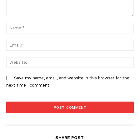
Comment:
Na
Ema
Web
Save my name, email, and website in this browser for the
next time I comment.
SHARE POST: