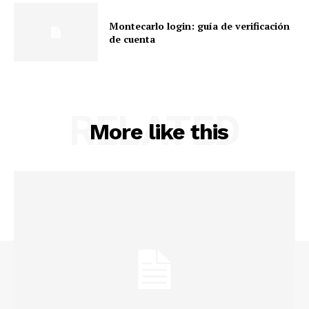
Montecarlo login: guía de verificación
de cuenta
RELATED
More like this