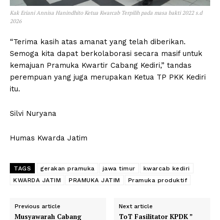
Kak Eriani Annisa Hanindhito Ketua Kwarcab Terpilih pada masa bakti 2022 s.d
2026
“Terima kasih atas amanat yang telah diberikan.
Semoga kita dapat berkolaborasi secara masif untuk
kemajuan Pramuka Kwartir Cabang Kediri,” tandas
perempuan yang juga merupakan Ketua TP PKK Kediri
itu.
Silvi Nuryana
Humas Kwarda Jatim
TAGS
gerakan pramuka
jawa timur
kwarcab kediri
KWARDA JATIM
PRAMUKA JATIM
Pramuka produktif
Previous article
Next article
Musyawarah Cabang
ToT Fasilitator KPDK ”