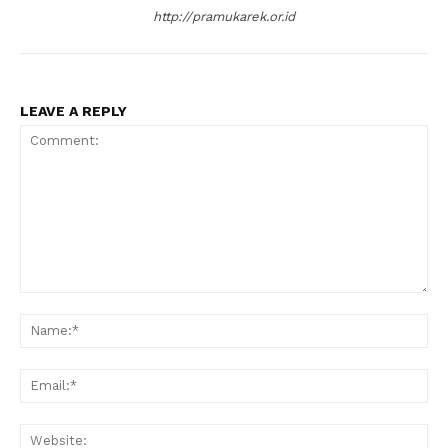
http://pramukarek.or.id
LEAVE A REPLY
Comment:
Na
Ema
Web