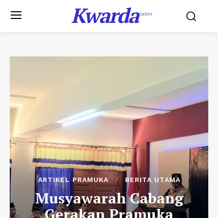
Kwarda
Jatim
ARTIKEL PRAMUKA
BERITA UTAMA
Musyawarah Cabang
Gerakan Pramuka