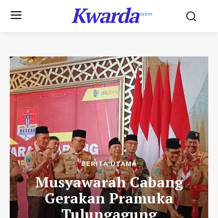
Kwarda
Jatim
BERITA UTAMA
Musyawarah Cabang
Gerakan Pramuka
Tulungagung