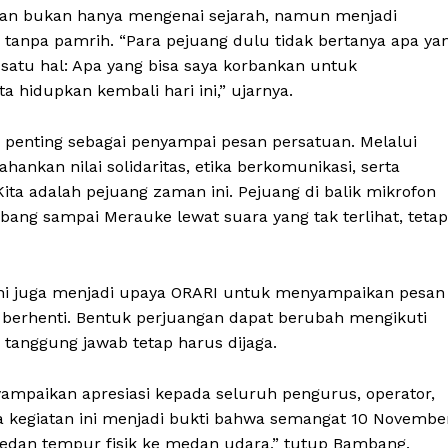
n bukan hanya mengenai sejarah, namun menjadi
tanpa pamrih. “Para pejuang dulu tidak bertanya apa ya
satu hal: Apa yang bisa saya korbankan untuk
a hidupkan kembali hari ini,” ujarnya.
 penting sebagai penyampai pesan persatuan. Melalui
nkan nilai solidaritas, etika berkomunikasi, serta
Kita adalah pejuang zaman ini. Pejuang di balik mikrofon
ang sampai Merauke lewat suara yang tak terlihat, tetap
ini juga menjadi upaya ORARI untuk menyampaikan pesan
berhenti. Bentuk perjuangan dapat berubah mengikuti
 tanggung jawab tetap harus dijaga.
nyampaikan apresiasi kepada seluruh pengurus, operator,
a kegiatan ini menjadi bukti bahwa semangat 10 Novembe
medan tempur fisik ke medan udara,” tutup Bambang.