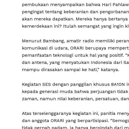
pembukaan menyampaikan bahwa Hari Pahlawa
pengingat tentang keberanian dan pengorbanan 
akan mereka dapatkan. Mereka hanya bertanya 
kemerdekaan ini? Itulah semangat yang ingin kit
Menurut Bambang, amatir radio memiliki peran
komunikasi di udara, ORARI berupaya mempertaha
pemanfaatan teknologi untuk hal yang positif. “
dan antena, yang menyatukan Indonesia dari Sab
mampu dirasakan sampai ke hati,” katanya.
Kegiatan SES dengan panggilan khusus 8A10N 
kepada generasi muda bahwa perjuangan tidak 
zaman, namun nilai keberanian, persatuan, dan
Atas terselenggaranya kegiatan ini, panitia me
dan anggota ORARI yang berpartisipasi. “Semog
tidak pernah padam. Ia hanya berpindah dari 