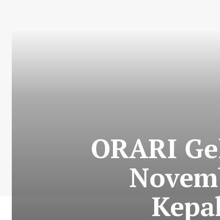
ORARI Gel
Novemb
Kepa