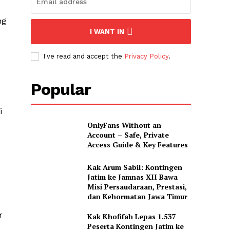
ng
I WANT IN
I've read and accept the
Privacy Policy
.
Popular
i
OnlyFans Without an
Account – Safe, Private
Access Guide & Key Features
Kak Arum Sabil: Kontingen
Jatim ke Jamnas XII Bawa
Misi Persaudaraan, Prestasi,
dan Kehormatan Jawa Timur
r
Kak Khofifah Lepas 1.537
Peserta Kontingen Jatim ke