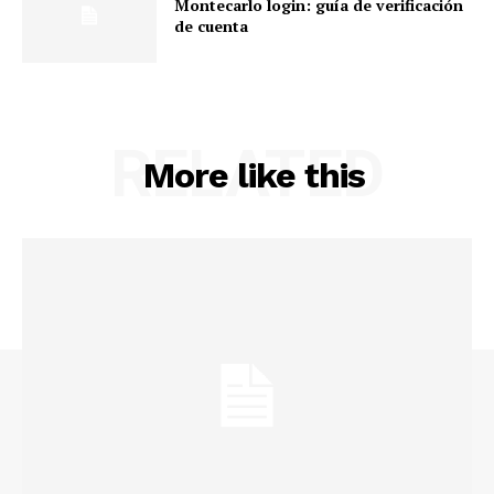
Montecarlo login: guía de verificación
de cuenta
RELATED
More like this