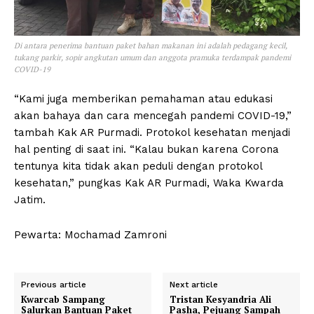
Di antara penerima bantuan paket bahan makanan ini adalah pedagang kecil,
tukang parkir, sopir angkutan umum dan anggota pramuka terdampak pandemi
COVID-19
“Kami juga memberikan pemahaman atau edukasi
akan bahaya dan cara mencegah pandemi COVID-19,”
tambah Kak AR Purmadi. Protokol kesehatan menjadi
hal penting di saat ini. “Kalau bukan karena Corona
tentunya kita tidak akan peduli dengan protokol
kesehatan,” pungkas Kak AR Purmadi, Waka Kwarda
Jatim.
Pewarta: Mochamad Zamroni
Previous article
Next article
Kwarcab Sampang
Tristan Kesyandria Ali
Salurkan Bantuan Paket
Pasha, Pejuang Sampah