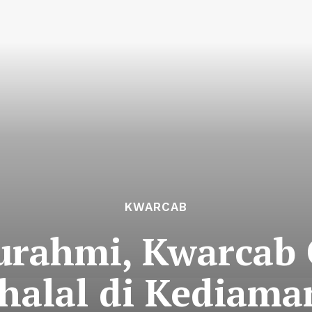
KWARCAB
turahmi, Kwarcab 
ihalal di Kediama