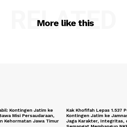
RELATED
More like this
bil: Kontingen Jatim ke
Kak Khofifah Lepas 1.537 
Bawa Misi Persaudaraan,
Kontingen Jatim ke Jamnas
dan Kehormatan Jawa Timur
Jaga Karakter, Integritas,
Semangat Membangun NK