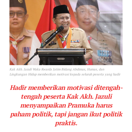
Kak Akh. Jazuli Waka Kwarda Jatim Bidang Abdimas, Humas, dan
Lingkungan Hidup memberikan motivasi kepada seluruh peserta yang hadir
Hadir memberikan motivasi ditengah-
tengah peserta Kak Akh. Jazuli
menyampaikan Pramuka harus
paham politik, tapi jangan ikut politik
praktis.