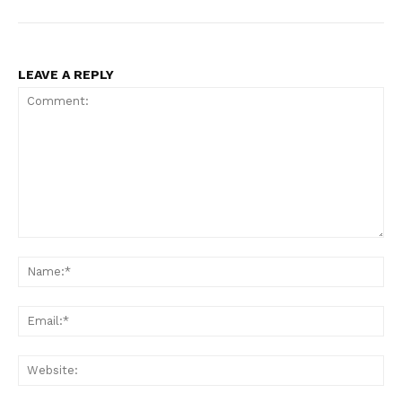
LEAVE A REPLY
Comment:
Na
Ema
Web